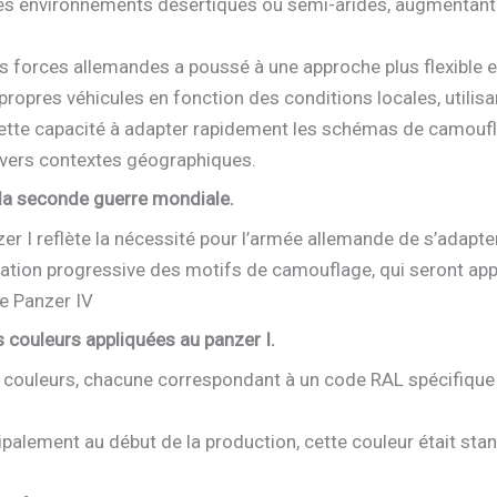
es environnements désertiques ou semi-arides, augmentant a
es forces allemandes a poussé à une approche plus flexible 
propres véhicules en fonction des conditions locales, utilisa
Cette capacité à adapter rapidement les schémas de camouflag
divers contextes géographiques.
la seconde guerre mondiale.
er I reflète la nécessité pour l’armée allemande de s’adap
sation progressive des motifs de camouflage, qui seront ap
le Panzer IV
s couleurs appliquées au panzer I.
es couleurs, chacune correspondant à un code RAL spécifiqu
ipalement au début de la production, cette couleur était sta