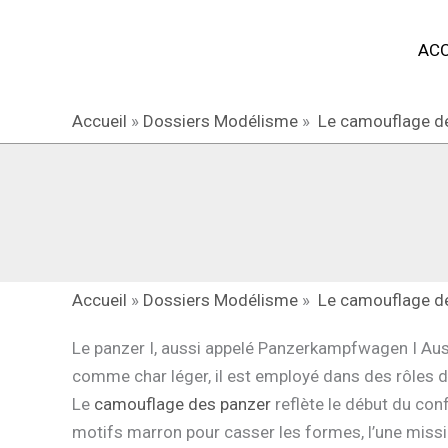
Aller
ACC
au
contenu
Accueil
»
Dossiers Modélisme
»
Le camouflage d
Accueil
»
Dossiers Modélisme
»
Le camouflage d
Le panzer I, aussi appelé Panzerkampfwagen I Au
comme char léger, il est employé dans des rôles d
Le
camouflage des panzer
reflète le début du conf
motifs marron pour casser les formes, l’une miss