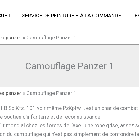
UEIL
SERVICE DE PEINTURE – À LA COMMANDE
TE
es panzer
»
Camouflage Panzer 1
Camouflage Panzer 1
es panzer
»
Camouflage Panzer 1
sf.B Sd.Kfz. 101 voir même PzKpfw I, est un char de comba
e soutien d’infanterie et de reconnaissance.
lit mondial chez les forces de l’Axe : une robe grise, assez 
ion du camouflage qui n’est pas simplement de confondre l