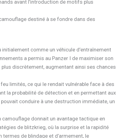
mands avant l’introduction de motifs plus
 camouflage destiné à se fondre dans des
çu initialement comme un véhicule d’entraînement
onnements a permis au Panzer I de maximiser son
nemi plus discrètement, augmentant ainsi ses chances
u limités, ce qui le rendait vulnérable face à des
 la probabilité de détection et en permettant aux
de pouvait conduire à une destruction immédiate, un
n camouflage donnait un avantage tactique en
gies de blitzkrieg, où la surprise et la rapidité
 en termes de blindage et d’armement, le