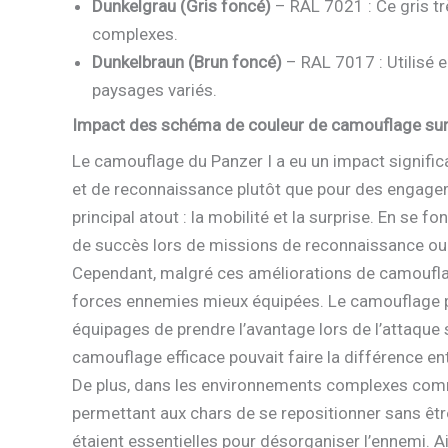
Dunkelgrau (Gris foncé)
– RAL 7021 : Ce gris tr
complexes.
Dunkelbraun (Brun foncé)
– RAL 7017 : Utilisé 
paysages variés.
Impact des schéma de couleur de camouflage sur l
Le camouflage du Panzer I a eu un impact signific
et de reconnaissance plutôt que pour des engage
principal atout : la mobilité et la surprise. En se
de succès lors de missions de reconnaissance ou
Cependant, malgré ces améliorations de camouflage,
forces ennemies mieux équipées. Le camouflage pe
équipages de prendre l’avantage lors de l’attaque 
camouflage efficace pouvait faire la différence ent
De plus, dans les environnements complexes comm
permettant aux chars de se repositionner sans être 
étaient essentielles pour désorganiser l’ennemi. Ai