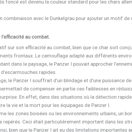
ès foncé est devenu la couleur standard pour les chars alle
en combinaison avec le Dunkelgrau pour ajouter un motif de
’efficacité au combat.
atif sur son efficacité au combat, bien que ce char soit con
ments frontaux. Le camouflage adapté aux différents envir
 fondant dans le paysage, le Panzer I pouvait approcher l’en
 d’escarmouches rapides.
 le Panzer I souffrait d’un blindage et d’une puissance de fe
rmettait de compenser en partie ces faiblesses en réduisant
surprise. En effet, dans des situations où la détection rapi
re la vie et la mort pour les équipages de Panzer I.
e les zones boisées ou les environnements urbains, un bo
repérés. Ceci était particulièrement important dans les straté
nsi, bien que le Panzer I ait eu des limitations importantes