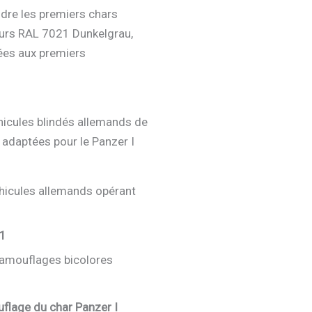
ndre les premiers chars
leurs RAL 7021 Dunkelgrau,
ées aux premiers
hicules blindés allemands de
 adaptées pour le Panzer I
éhicules allemands opérant
 1
camouflages bicolores
uflage du char Panzer I