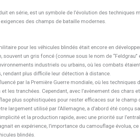
uit en série, est un symbole de l’évolution des techniques 
x exigences des champs de bataille modernes.
itaire pour les véhicules blindés était encore en développem
e, souvent un gris foncé (connue sous le nom de “Feldgrau” 
 environnements industriels ou urbains, où les combats étaient
, rendant plus difficile leur détection à distance.
luencé par la Première Guerre mondiale, où les techniques d
s et les tranchées. Cependant, avec l’avènement des chars et 
age plus sophistiquées pour rester efficaces sur le champ d
 être largement utilisé par l’Allemagne, a d’abord été conçu 
plicité et la production rapide, avec une priorité sur l’ent
gnait en expérience, l’importance du camouflage évolua, ce
hicules blindés.